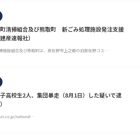
町清掃組合及び熊取町 新ごみ処理施設発注支援
建産速報社）
掃施設組合及び熊取町は、泉佐野市上之郷の旧泉佐野コス…
子高校生2人、集団暴走（8月1日）した疑いで逮
）
ri.co.jp/national…