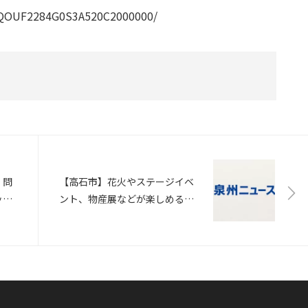
XZQOUF2284G0S3A520C2000000/
」問
【高石市】花火やステージイベ
ッ
ント、物産展などが楽しめる
ィン
「高石シーサイドフェスティバ
ル」6月18日開催（ASCII.jp）