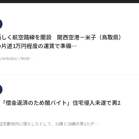
に新しく航空路線を開設 関西空港－米子（鳥取県）
の片道1万円程度の運賃で準備…
p/articles/-/4103…
「借金返済のため闇バイト」住宅侵入未遂で男2
住宅敷地内に侵入したとして、22歳と28歳の男2人が…