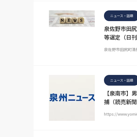
ニュース・話題
泉佐野市田尻
等選定（日刊
泉佐野市田尻町清
ニュース・話題
【泉南市】男
捕（読売新聞
https://www.yomiu