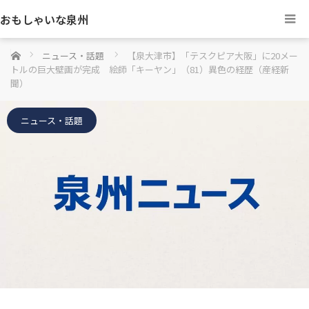
おもしゃいな泉州
ホーム
ニュース・話題
【泉大津市】「テスクピア大阪」に20メー
トルの巨大壁画が完成 絵師「キーヤン」（81）異色の経歴（産経新
聞）
ニュース・話題