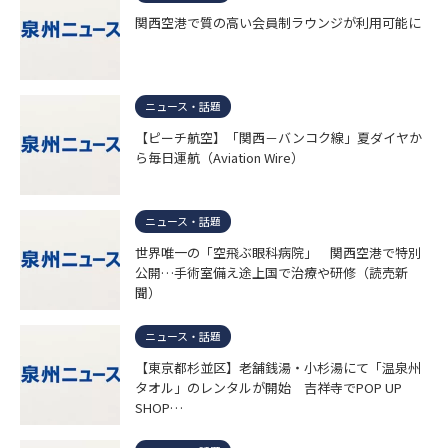
関西空港で質の高い会員制ラウンジが利用可能に
ニュース・話題
【ピーチ航空】「関西－バンコク線」夏ダイヤか
ら毎日運航（Aviation Wire）
ニュース・話題
世界唯一の「空飛ぶ眼科病院」 関西空港で特別
公開…手術室備え途上国で治療や研修（読売新
聞）
ニュース・話題
【東京都杉並区】老舗銭湯・小杉湯にて「温泉州
タオル」のレンタルが開始 吉祥寺でPOP UP
SHOP…