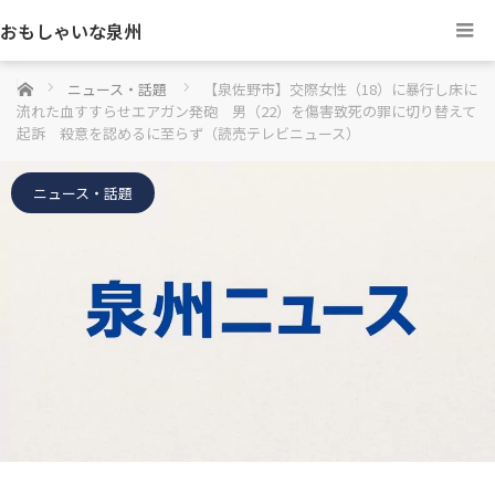
おもしゃいな泉州
ホーム
ニュース・話題
【泉佐野市】交際女性（18）に暴行し床に
流れた血すすらせエアガン発砲 男（22）を傷害致死の罪に切り替えて
起訴 殺意を認めるに至らず（読売テレビニュース）
ニュース・話題