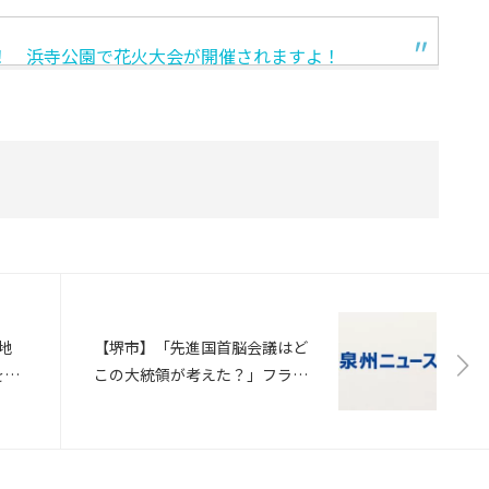
！ 浜寺公園で花火大会が開催されますよ！
地
【堺市】「先進国首脳会議はど
を
この大統領が考えた？」フラン
ス総領事が中学校で特別授業
堺市で開催のG7貿易大臣会合を
前に（ABCニュース）