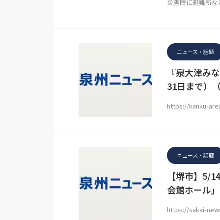
災害時に避難所な
ニュース・話題
『泉大津みな
31日まで）（
https://kanku-ar
ニュース・話題
【堺市】5/
会館ホール」
https://sakai-ne