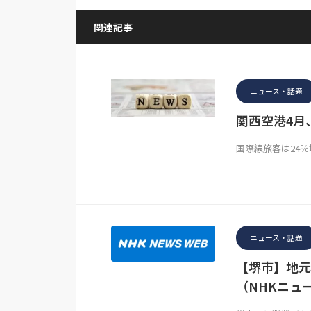
関連記事
ニュース・話題
関西空港4月
国際線旅客は24
ニュース・話題
【堺市】地元
（NHKニュ