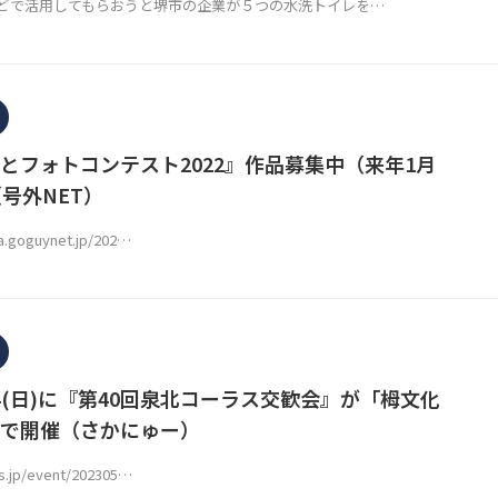
どで活用してもらおうと堺市の企業が５つの水洗トイレを…
とフォトコンテスト2022』作品募集中（来年1月
号外NET）
ea.goguynet.jp/202…
14(日)に『第40回泉北コーラス交歓会』が「栂文化
で開催（さかにゅー）
ws.jp/event/202305…