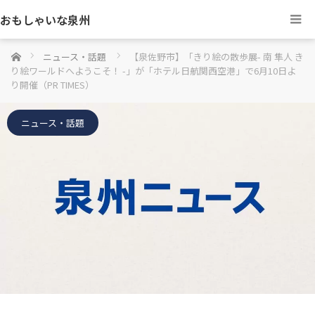
おもしゃいな泉州
ホーム
ニュース・話題
【泉佐野市】「きり絵の散歩展- 南 隼人 き
り絵ワールドへようこそ！ -」が「ホテル日航関西空港」で6月10日よ
り開催（PR TIMES）
ニュース・話題