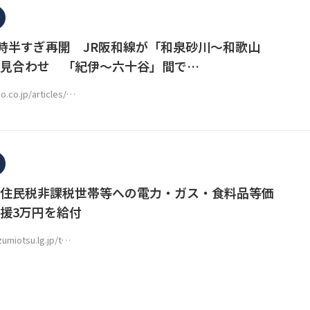
3時半すぎ再開 JR阪和線が「和泉砂川〜和歌山
見合わせ 「紀伊～六十谷」間で…
o.co.jp/articles/…
住民税非課税世帯等への電力・ガス・食料品等価
援3万円を給付
zumiotsu.lg.jp/t…