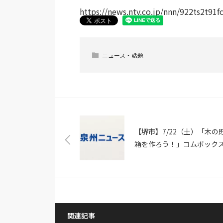
https://news.ntv.co.jp/nnn/922ts2t91f
ニュース・話題
【堺市】7/22（土）「木の
箱を作ろう！」コムボック
明池で工作参加者募集（さ
ゅー）
関連記事