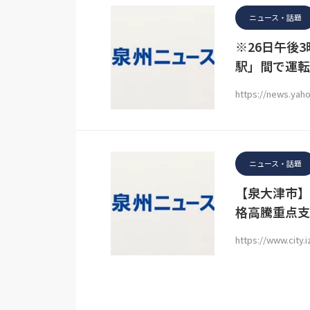
ニュース・話題
※26日午後
駅」間で運転
https://news.yaho
ニュース・話題
【泉大津市】
格高騰重点支
https://www.city.i