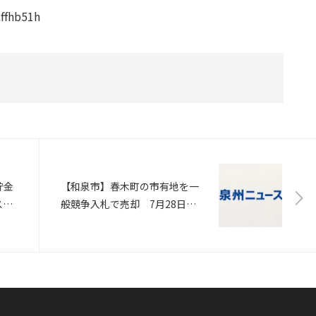
cffhb51h
貯金
【和泉市】春木町の市有地を一
ス光
般競争入札で売却 7月28日開
かに
札（日刊建産速報社）