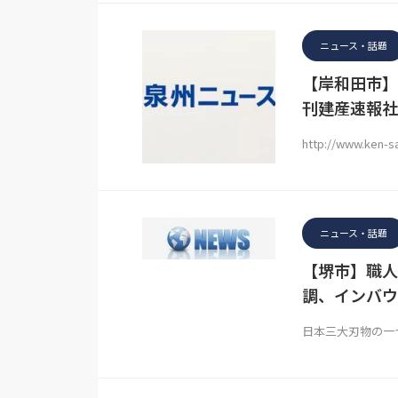
ニュース・話題
【岸和田市】
刊建産速報社
http://www.ken-
ニュース・話題
【堺市】職人
調、インバウ
日本三大刃物の一