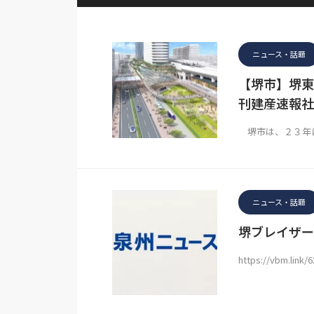
ニュース・話題
【堺市】堺東
刊建産速報社
堺市は、２３年に
ニュース・話題
堺ブレイザー
https://vbm.link/