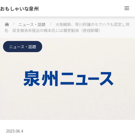
おもしゃいな泉州
ホーム
ニュース・話題
大阪維新、笹川府議のセクハラも認定し除
名 収支報告未提出の橋本氏には離党勧告（産経新聞）
ニュース・話題
2023.06.4