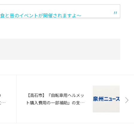
に食と音のイベントが開催されますよ～
の
【高石市】『自転車用ヘルメッ
に
ト購入費用の一部補助』の支給
)
要件が拡充（号外NET）