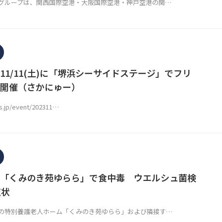
ループは、関西国際空港・大阪国際空港・神戸空港の関…
11/11(土)に「堺浜シーサイドステージ」でフリ
開催（さかにゅー）
ws.jp/event/202311…
「くみのき苑ゆらら」で食中毒 ウエルシュ菌検
症状
の特別養護老人ホーム「くみのき苑ゆらら」および隣接す…