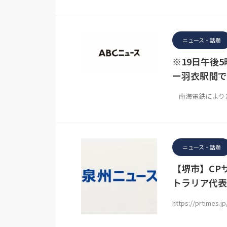
ニュース・話題
※19日午後
ー羽衣駅間で
南海電鉄によりま
ニュース・話題
【堺市】CP
トラリア代表と
https://prtimes.j