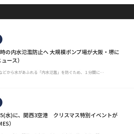
時の内水氾濫防止へ 大規模ポンプ場が大阪・堺に
ニュース）
などから水があふれる「内水氾濫」を防ぐため、１分間に…
)～25(水)に、関西3空港 クリスマス特別イベントが
MES）