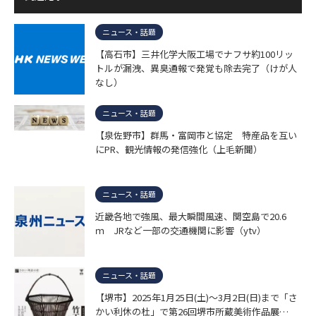
ニュース・話題
【高石市】三井化学大阪工場でナフサ約100リッ
トルが漏洩、異臭通報で発覚も除去完了（けが人
なし）
ニュース・話題
【泉佐野市】群馬・富岡市と協定 特産品を互い
にPR、観光情報の発信強化（上毛新聞）
ニュース・話題
近畿各地で強風、最大瞬間風速、関空島で20.6
ｍ JRなど一部の交通機関に影響（ytv）
ニュース・話題
【堺市】2025年1月25日(土)～3月2日(日)まで「さ
かい利休の杜」で第26回堺市所蔵美術作品展…