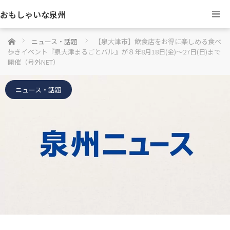
おもしゃいな泉州
ホーム
ニュース・話題
【泉大津市】飲食店をお得に楽しめる食べ
歩きイベント『泉大津まるごとバル』が８年8月18日(金)〜27日(日)まで
開催（号外NET）
ニュース・話題