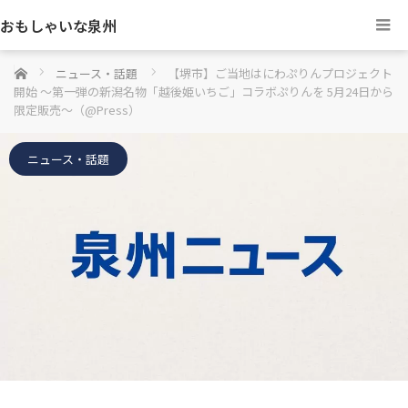
おもしゃいな泉州
ホーム
ニュース・話題
【堺市】ご当地はにわぷりんプロジェクト
開始 ～第一弾の新潟名物「越後姫いちご」コラボぷりんを 5月24日から
限定販売～（@Press）
ニュース・話題