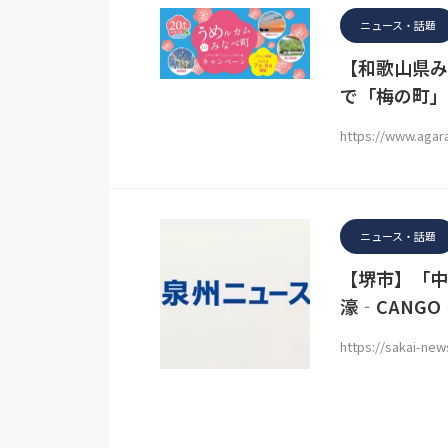
ニュース・話題
【和歌山県み
で「梅の町」
https://www.agara
ニュース・話題
【堺市】「中
濠‐CANG
https://sakai-ne