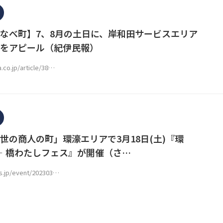
なべ町】7、8月の土日に、岸和田サービスエリア
をアピール（紀伊民報）
.co.jp/article/38…
世の商人の町」環濠エリアで3月18日(土)『環
O‐橋わたしフェス』が開催（さ…
ws.jp/event/202303…