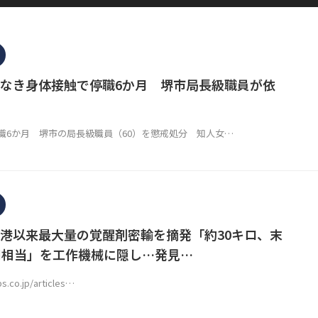
なき身体接触で停職6か月 堺市局長級職員が依
職6か月 堺市の局長級職員（60）を懲戒処分 知人女…
港以来最大量の覚醒剤密輸を摘発「約30キロ、末
円相当」を工作機械に隠し…発見…
bs.co.jp/articles…