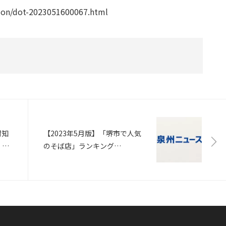
egion/dot-2023051600067.html
村知
【2023年5月版】「堺市で人気
い」
のそば店」ランキング
定
TOP10！ 1位は「雲母」（ね
とらぼ調査隊）