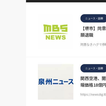
ニュース・話題
【堺市】同意
願退職
同意なきハグで停
ニュース・話題
関西空港、開
端価格18億
https://newsdig.t