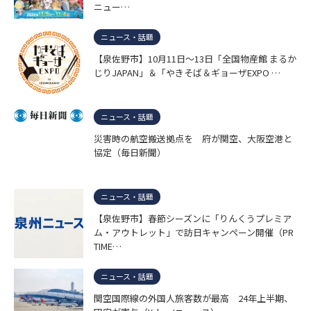
ニュー…
ニュース・話題
【泉佐野市】10月11日～13日「全国物産館 まるか
じりJAPAN」＆「やきそば＆ギョーザEXPO …
ニュース・話題
災害時の航空搬送拠点を 府が関空、大阪空港と
協定（毎日新聞）
ニュース・話題
【泉佐野市】春節シーズンに「りんくうプレミア
ム・アウトレット」で訪日キャンペーン開催（PR
TIME…
ニュース・話題
関空国際線の外国人旅客数が最高 24年上半期、