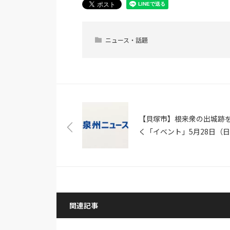
ニュース・話題
【貝塚市】根来衆の出城跡
く「イベント」5月28日（
（ニュース和歌山）
関連記事