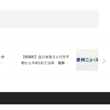
を歩
【熊取町】吉川友梨さん行方不
日）
明から今年5月で20年 警察官
らが大阪府内で情報提供を呼び
かけ（MBS NEWS)