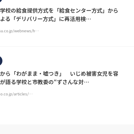
学校の給食提供方式を「給食センター方式」から
よる「デリバリー方式」に再活用検…
tsu.co.jp/webnews/h…
から「わがまま・嘘つき」 いじめ被害女児を容
が語る学校と市教委の“ずさんな対…
o.co.jp/articles/…