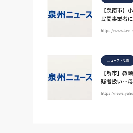
【泉南市】小
民間事業者に
https://www.ken
ニュース・話題
【堺市】教頭
疑者扱い…母
https://news.yaho