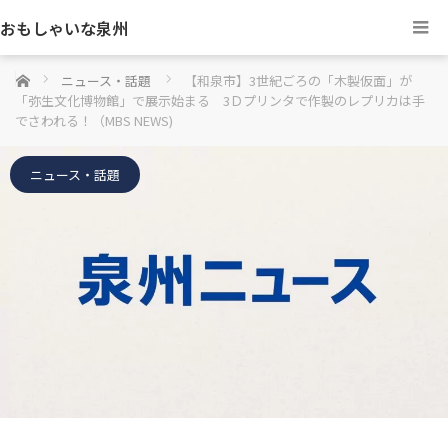
おもしゃいな泉州
ホーム
ニュース・話題
【和泉市】3世紀ごろの「木製仮面」が
「弥生文化博物館」で展示始まる 3Ｄプリンタで作製のレプリカは手
でさわれる！（MBS NEWS)
ニュース・話題