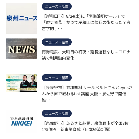
ニュース・話題
【岸和田市】8/24(土)に「南海浪切ホール」で
『歴史発見！かつて岸和田は煉瓦の街だった？考
古学的手…
ニュース・話題
南海電鉄、大晦日の終夜・延長運転なし – コロナ
禍で利用動向変化
ニュース・話題
【泉佐野市】参加無料 リールベルトさんとeyesさ
んから直で教わるLoL講座 大阪・泉佐野で開催
誰…
ニュース・話題
【泉佐野市】ふるさと納税、泉佐野市が全国3位
175億円 新事業育成（日本経済新聞）