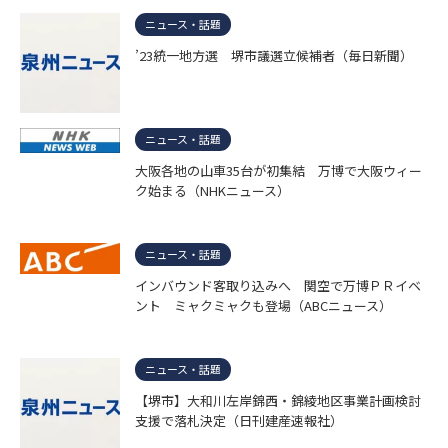
ニュース・話題
’23統一地方選 堺市議選立候補者（毎日新聞）
ニュース・話題
大阪各地の山車35台が初集結 万博で大阪ウィー
ク始まる（NHKニュース）
ニュース・話題
インバウンド客取り込みへ 関空で万博ＰＲイベ
ント ミャクミャクも登場（ABCニュース）
ニュース・話題
【堺市】大和川左岸錦西・錦綾地区事業計画検討
支援で落札決定（日刊建産速報社）