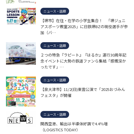
ニュース・話題
【堺市】在住・在学の小学生集合！ 「堺ジュニ
アスポーツ教室2025」に日鉄堺BZの現役選手が参
加（バ…
ニュース・話題
２つの特急『ラピート』『はるか』運行30周年記
念イベントに大勢の鉄道ファンら集結「感慨深か
ったです」…
ニュース・話題
【泉大津市】11/2(日)東雲公演で「2025おづみん
フェスタ」が開催
ニュース・話題
関西空港、輸出は半導体好調で4.4％増
（LOGISTICS TODAY）