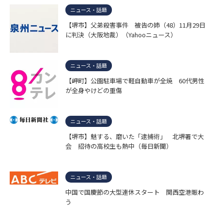
ニュース・話題
【堺市】父弟殺害事件 被告の姉（48）11月29日
に判決（大阪地裁）（Yahooニュース）
ニュース・話題
【岬町】公園駐車場で軽自動車が全焼 60代男性
が全身やけどの重傷
ニュース・話題
【堺市】魅する、磨いた「逮捕術」 北堺署で大
会 招待の高校生も熱中（毎日新聞）
ニュース・話題
中国で国慶節の大型連休スタート 関西空港賑わ
う