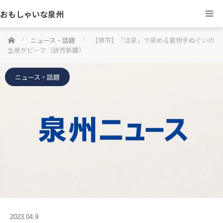
おもしゃいな泉州
ホーム
ニュース・話題
【堺市】「注染」で染める夏物手ぬぐいの
生産がピーク（読売新聞）
ニュース・話題
2023.04.9