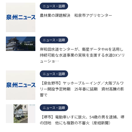
ニュース・話題
農林業の課題解決 和泉市アグリセンター
ニュース・話題
岸和田水道センターが、衛星データやAIを活用し
持続可能な水道事業の実現を支援する水道DXソリ
ューショ…
ニュース・話題
【泉佐野市】ヤッホーブルーイング／大阪ブルワ
リー開設予定時期 25年春に延期 資材高騰の影
響で
ニュース・話題
【堺市】電動車いすに放火、54歳の男を逮捕、堺
の団地 他にも複数の不審火（産経新聞）