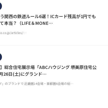
う関西の鉄道ルール6選！ICカード残高が1円でも
て本当？（LIFE＆MONE…
o.co.jp/articles/…
】総合住宅展示場「ABCハウジング 堺美原住宅公
4月26日(土)にグランド…
グ」のブランドで 近畿圏14会場・首都圏6会場の総…