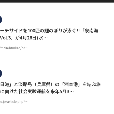
ーチサイドを100匹の鯉のぼりが泳ぐ!!「泉南海
ol.3」が4月26日(水…
p/main/html/rd/p/…
日港」と淡路島（兵庫県）の「洲本港」を結ぶ旅
に向けた社会実験運航を来年5月3…
o.jp/article.php?…