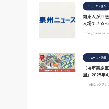
ニュース・話題
関東人が戸惑
入場できるっ
https://news.yaho
ニュース・話題
【堺市美原区
園」2025年
「ABCハウジン