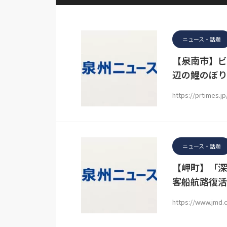
ニュース・話題
【泉南市】ビ
辺の鯉のぼりV
https://prtimes.j
ニュース・話題
【岬町】「深
客船航路復活
https://www.jmd.c