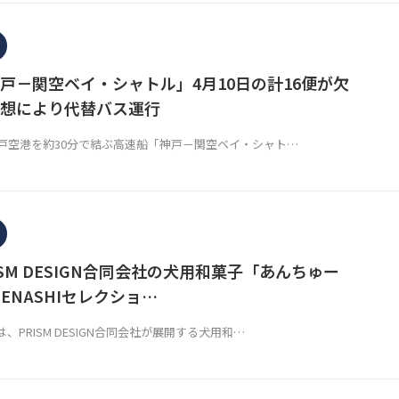
戸－関空ベイ・シャトル」4月10日の計16便が欠
想により代替バス運行
戸空港を約30分で結ぶ高速船「神戸－関空ベイ・シャト…
SM DESIGN合同会社の犬用和菓子「あんちゅー
ENASHIセレクショ…
、PRISM DESIGN合同会社が展開する犬用和…