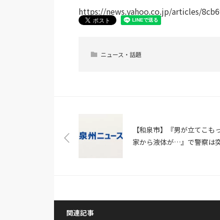
https://news.yahoo.co.jp/articles/8c
ニュース・話題
【和泉市】『男が立てこも
家から液体が…』で警察は
を決断 刃物男に発砲して
死亡（MBS NEWS）
関連記事