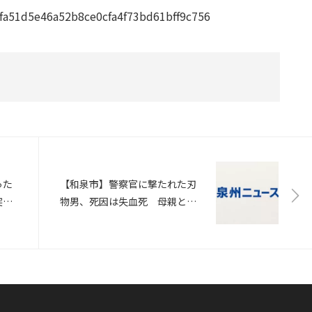
b6fa51d5e46a52b8ce0cfa4f73bd61bff9c756
った
【和泉市】警察官に撃たれた刃
突入
物男、死因は失血死 母親と近
男は
隣住人2人に襲いかかったか 自
宅から鉄の棒や包丁押収（ABC
ニュース）