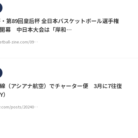
杯・第89回皇后杯 全日本バスケットボール選手権
7に開幕 中日本大会は「岸和…
etball-zine.com/09…
線（アシアナ航空）でチャーター便 3月に7往復
CY）
cy.com/posts/20240…