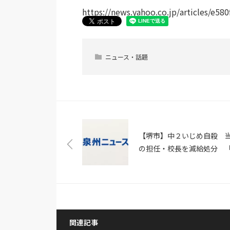
https://news.yahoo.co.jp/articles/e
ニュース・話題
【堺市】中２いじめ自殺 
の担任・校長を減給処分 
面での状況確認」怠り虚偽
（ABCニュース）
関連記事