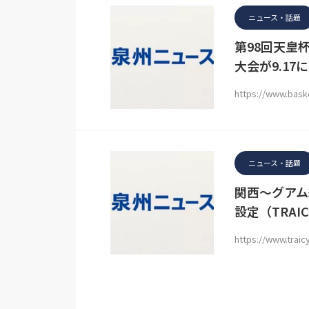
ニュース・話題
第98回天皇
大会が9.1
https://www.bask
ニュース・話題
関西〜グアム
設定（TRAI
https://www.trai