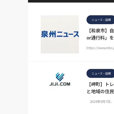
ニュース・話題
【和泉市】自
or通行料」
https://www.mbs.
ニュース・話題
【岬町】トレ
と地域の住民
2024年9月7日