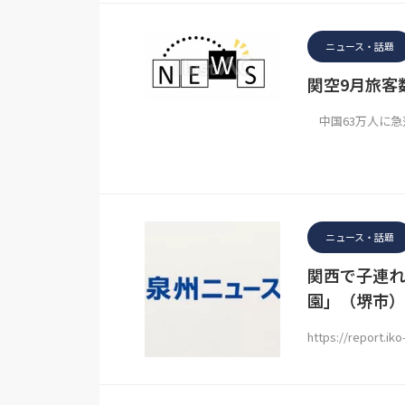
ニュース・話題
関空9月旅客
中国63万人に急
ニュース・話題
関西で子連れ
園」（堺市）
https://report.ik