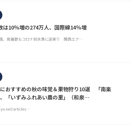
数は10％増の274万人、国際線14％増
落、発着数もコロナ前水準に逆戻り 関西エア…
におすすめの秋の味覚＆果物狩り10選 「南楽
、「いずみふれあい農の里」（和泉…
o-yo.net/articles…