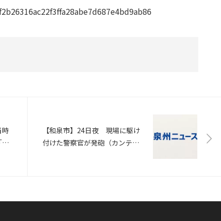
580f2b26316ac22f3ffa28abe7d687e4bd9ab86
当時
【和泉市】24日夜 現場に駆け
「対
付けた警察官が発砲（カンテ
報告
レ）