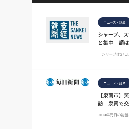
ニュース・話題
シャープ、ス
と集中 額は
シャープは27日
ニュース・話題
【泉南市】笑
訪 泉南で交
2024年元日の