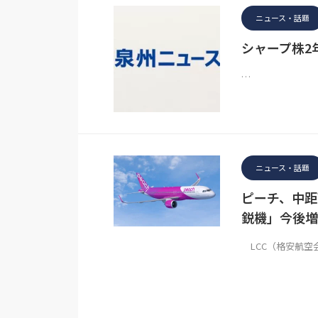
ニュース・話題
シャープ株2
…
ニュース・話題
ピーチ、中距
鋭機」今後増
LCC（格安航空会