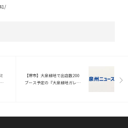
41/
ミ
【堺市】大泉緑地で出店数200
ン
ブース予定の『大泉緑地ガレー
リア
ジセール』が3月26日（日）開
R
催（さかにゅー）