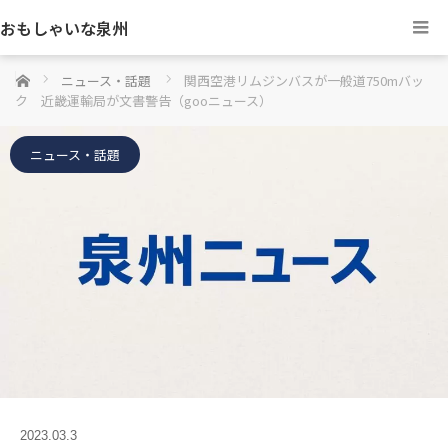
おもしゃいな泉州
ホーム
ニュース・話題
関西空港リムジンバスが一般道750mバッ
ク 近畿運輸局が文書警告（gooニュース）
ニュース・話題
2023.03.3