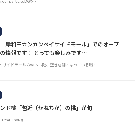
ei.com/article/DGX…
「岸和田カンカンベイサイドモール」でのオープ
の情報です！ とっても楽しみです…
イサイドモールのWEST2階、空き店舗となっている場…
ンド桃「包近（かねちか）の桃」が旬
e/xTEtmDFnyNg…