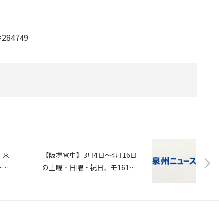
o=284749
 来
【阪堺電車】3月4日～4月16日
ール
の土曜・日曜・祝日、モ161形
）」
車4両を臨時特別電車として運行
ァン
（あべの経済新聞）
S）