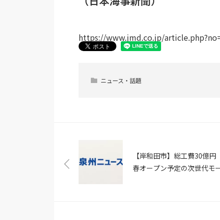
（日本海事新聞）
https://www.jmd.co.jp/article.php?n
ニュース・話題
【岸和田市】総工費30億円
春オープン予定の次世代モ
「WHATAWON（ワタワン
が、3月5日よりクラウドフ
ディングを開始（PR TIME