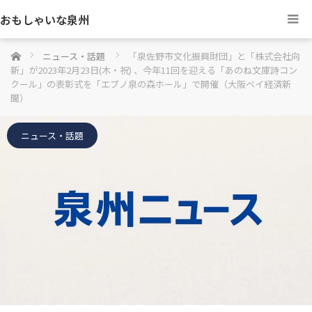
おもしゃいな泉州
ホーム
ニュース・話題
「泉佐野市文化振興財団」と「株式会社向
新」が2023年2月23日(木・祝) 、今年11回を迎える「あのね文庫詩コン
クール」の表彰式を「エブノ泉の森ホール」で開催（大阪ベイ経済新
聞）
ニュース・話題