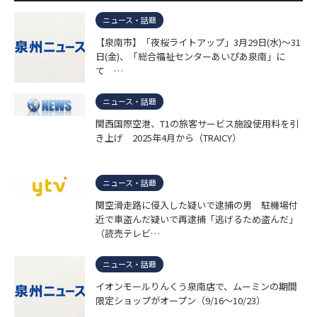
ニュース・話題
【泉南市】「夜桜ライトアップ」3月29日(水)～31
日(金)、「総合福祉センターあいぴあ泉南」に
て …
ニュース・話題
関西国際空港、T1の旅客サービス施設使用料を引
き上げ 2025年4月から（TRAICY）
ニュース・話題
関空滑走路に侵入した疑いで逮捕の男 駐機場付
近で車盗んだ疑いで再逮捕「逃げるため盗んだ」
（読売テレビ…
ニュース・話題
イオンモールりんくう泉南店で、ムーミンの期間
限定ショップがオープン（9/16～10/23）