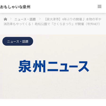
おもしゃいな泉州
ホーム
ニュース・話題
【泉大津市】4年ぶりの開催♪ 本物の羊や
消防車もやってくる！ 助松公園で『さくらまつり』が開催（号外NET）
ニュース・話題