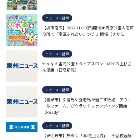
ニュース・話題
【堺市南区】2024.11/10(日)開催★西原公園＆南区
役所で『南区ふれあいまつり 』開催（さかに…
ニュース・話題
せんなん里海公園トライアスロン MRCの上杉さ
ん優勝（日高新報）
ニュース・話題
【和泉市】引退馬や養老馬が過ごす牧場「アヴニ
ールファーム」がクラウドファンディング開始
（Readyf…
ニュース・話題
【泉佐野市】旅導く「高校生民泊」 不登校経験