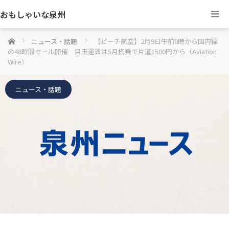
おもしゃいな泉州
ホーム
ニュース・話題
【ピーチ航空】2月9日午前0時から国内線
の48時間セール開催 目玉運賃は5月搭乗で片道1500円から（Aviation
Wire）
ニュース・話題