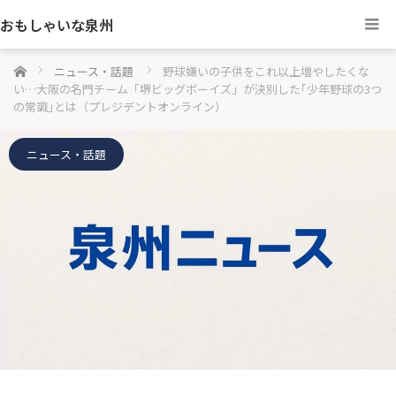
おもしゃいな泉州
ホーム
ニュース・話題
野球嫌いの子供をこれ以上増やしたくな
い…大阪の名門チーム「堺ビッグボーイズ」が決別した｢少年野球の3つ
の常識｣とは（プレジデントオンライン）
ニュース・話題