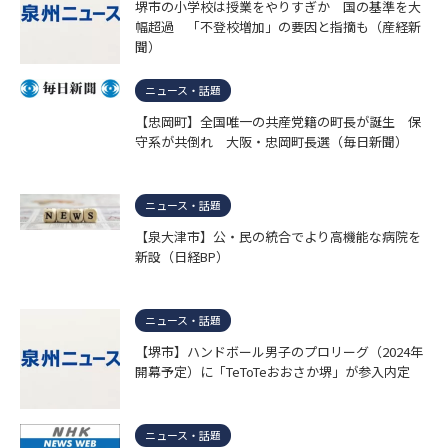
堺市の小学校は授業をやりすぎか 国の基準を大
幅超過 「不登校増加」の要因と指摘も（産経新
聞）
ニュース・話題
【忠岡町】全国唯一の共産党籍の町長が誕生 保
守系が共倒れ 大阪・忠岡町長選（毎日新聞）
ニュース・話題
【泉大津市】公・民の統合でより高機能な病院を
新設（日経BP）
ニュース・話題
【堺市】ハンドボール男子のプロリーグ（2024年
開幕予定）に「TeToTeおおさか堺」が参入内定
ニュース・話題