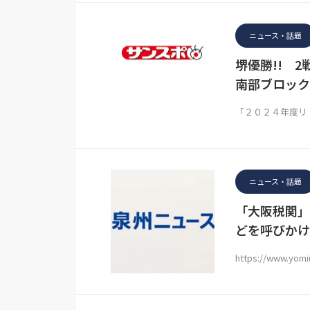
ニュース・話題
堺優勝!! 
南部ブロック
「２０２４年度リ
ニュース・話題
「大阪税関」
どを呼びかけ
https://www.yomiu