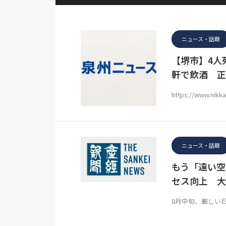
ニュース・話題
【堺市】4人
軒で飲酒 正
https://www.nik
ニュース・話題
もう「遠い空
セス向上 大
8月中旬、厳しい