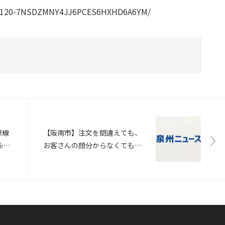
0230120-7NSDZMNY4JJ6PCES6HXHD6A6YM/
際線
【阪南市】注文を間違えても、
％に
お客さんの顔分からなくても…
みんな笑顔 認知症患者とその
家族が店員 「マスターズカフ
ェ」 認知症になっても孤独に
ならないで（Yahooニュース）