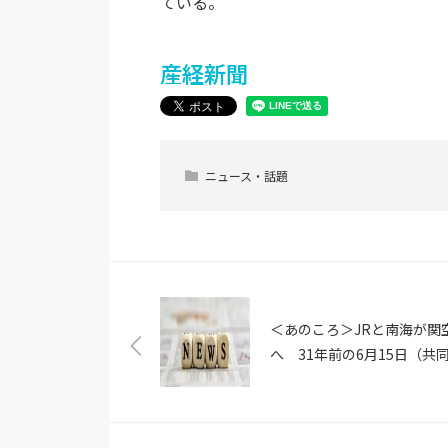
ている。
産経新聞
ニュース・話題
＜あのころ＞JRと南海が関
へ 31年前の6月15日（共
信）