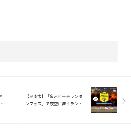
空
【泉南市】「泉州ビーチランタ
同通
ンフェス」で夜空に舞うランタ
ンの感動体験を（anna）