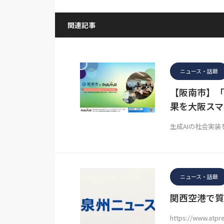
関連記事
ニュース・話題
【阪南市】「P
果を大阪スマ
生成AIの社会実装を
ニュース・話題
関西空港で質
https://www.atpr