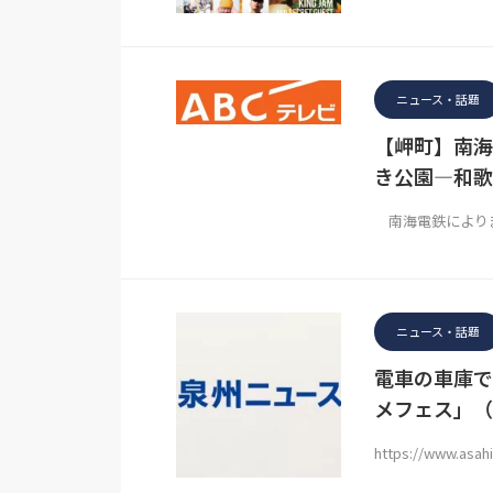
ニュース・話題
【岬町】南海
き公園―和歌
南海電鉄によりま
ニュース・話題
電車の車庫で
メフェス」（
https://www.asah