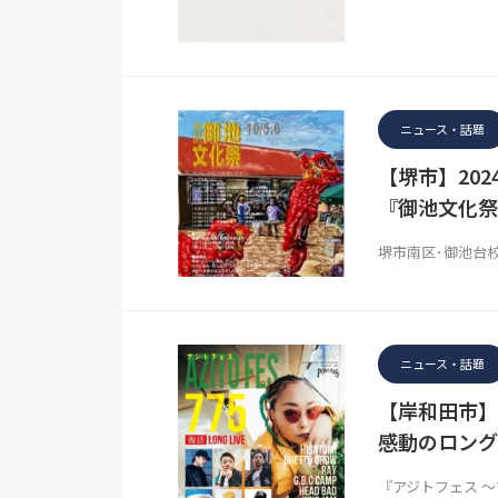
ニュース・話題
【堺市】2024
『御池文化祭
堺市南区･御池台
ニュース・話題
【岸和田市】
感動のロング
『アジトフェス ～7