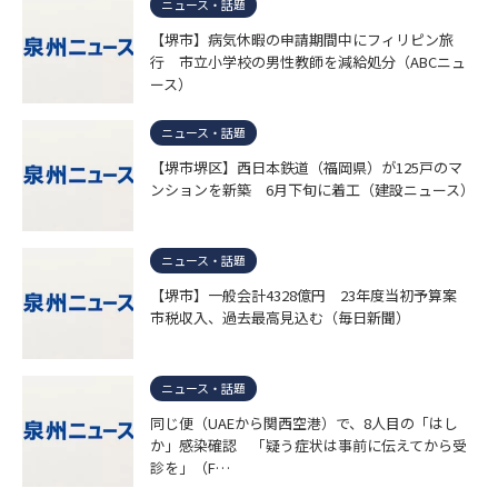
ニュース・話題
【堺市】病気休暇の申請期間中にフィリピン旅
行 市立小学校の男性教師を減給処分（ABCニュ
ース）
ニュース・話題
【堺市堺区】西日本鉄道（福岡県）が125戸のマ
ンションを新築 6月下旬に着工（建設ニュース）
ニュース・話題
【堺市】一般会計4328億円 23年度当初予算案
市税収入、過去最高見込む（毎日新聞）
ニュース・話題
同じ便（UAEから関西空港）で、8人目の「はし
か」感染確認 「疑う症状は事前に伝えてから受
診を」（F…