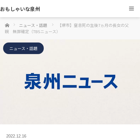
おもしゃいな泉州
ホーム
ニュース・話題
【堺市】窒息死の生後7ヵ月の長女の父
親 無罪確定（TBSニュース）
ニュース・話題
2022.12.16