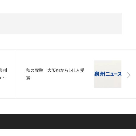
泉州
秋の叙勲 大阪府から141人受
のス
賞
に