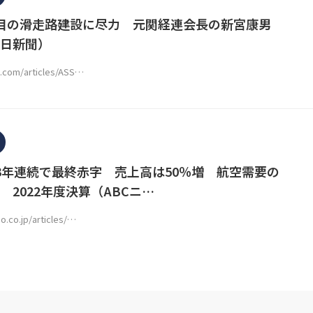
目の滑走路建設に尽力 元関経連会長の新宮康男
日新聞）
i.com/articles/ASS…
3年連続で最終赤字 売上高は50％増 航空需要の
 2022年度決算（ABCニ…
o.co.jp/articles/…