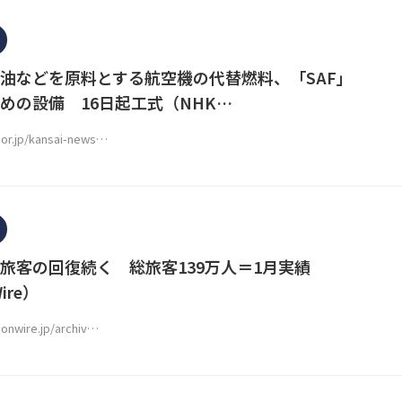
油などを原料とする航空機の代替燃料、「SAF」
めの設備 16日起工式（NHK…
.or.jp/kansai-news…
旅客の回復続く 総旅客139万人＝1月実績
Wire）
ionwire.jp/archiv…