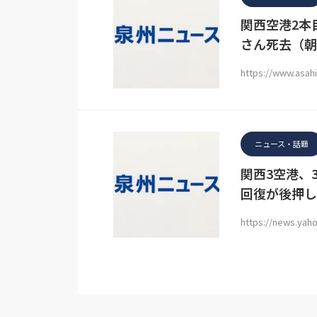
関西空港2本
さん死去（朝
https://www.asah
ニュース・話題
関西3空港、
回復が後押し
https://news.yaho