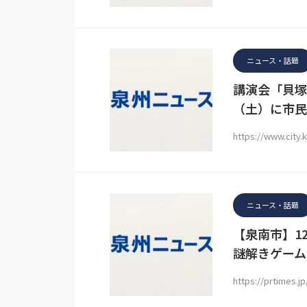
ニュース・話題
講演会「貝塚
（土）に市民
https://www.city.
ニュース・話題
【泉南市】12
謎解きゲーム『
https://prtimes.j