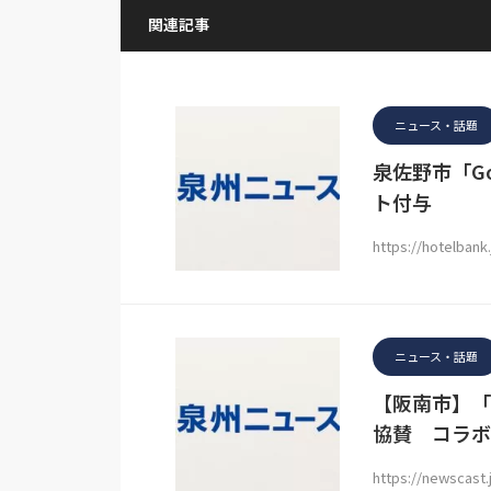
関連記事
ニュース・話題
泉佐野市「Go 
ト付与
https://hotelban
ニュース・話題
【阪南市】「
協賛 コラボ
https://newscast