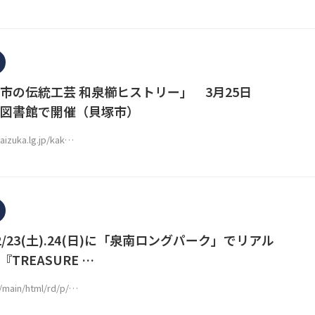
市の伝統工芸 和泉櫛ヒストリー」 3月25日
図書館で開催（貝塚市）
kaizuka.lg.jp/kak…
/23(土).24(日)に「泉南ロングパーク」でリアル
TREASURE …
p/main/html/rd/p/…