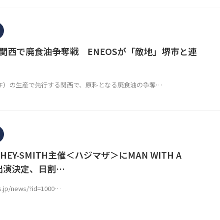
の関西で廃食油争奪戦 ENEOSが「敵地」堺市と連
AF）の生産で先行する関西で、原料となる廃食油の争奪…
EY-SMITH主催＜ハジマザ＞にMAN WITH A
の出演決定、日割…
s.jp/news/?id=1000…