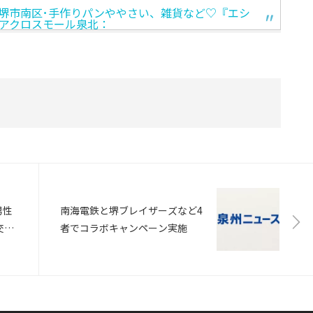
)開催★堺市南区･手作りパンややさい、雑貨など♡『エシ
アクロスモール泉北：
男性
南海電鉄と堺ブレイザーズなど4
交通
者でコラボキャンペーン実施