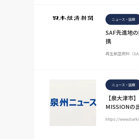
ニュース・話題
SAF先進地
携
再生航空燃料（S
ニュース・話題
【泉大津市】H
MISSION
https://www.bark