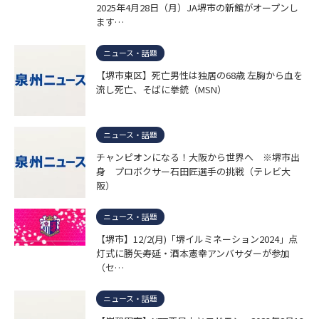
2025年4月28日（月）JA堺市の新館がオープンし
ます…
ニュース・話題
【堺市東区】死亡男性は独居の68歳 左胸から血を
流し死亡、そばに拳銃（MSN）
ニュース・話題
チャンピオンになる！大阪から世界へ ※堺市出
身 プロボクサー石田匠選手の挑戦（テレビ大
阪）
ニュース・話題
【堺市】12/2(月)「堺イルミネーション2024」点
灯式に勝矢寿延・酒本憲幸アンバサダーが参加
（セ…
ニュース・話題