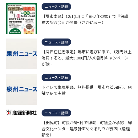
ニュース・話題
【堺市南区】12/1(日)に「青少年の家」で『保護
猫の譲渡会』が開催（さかにゅー）
ニュース・話題
【関西在住者限定】堺市に遊びに来て、1万円以上
消費すると、最大5,000円/人の割引キャンペーン
が始…
ニュース・話題
トイレで生理用品、無料提供 堺市など5都市、店
舗や駅で実験
ニュース・話題
【田尻町】町長が8日付で辞職 町議会が承認 総
合文化センター建設計画めぐる対立が要因（産経
新聞）